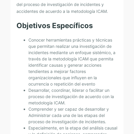
del proceso de investigación de incidentes y
Ó
accidentes de acuerdo a la metodología ICAM.
N
D
Objetivos Específicos
E
Conocer herramientas prácticas y técnicas
A
que permitan realizar una investigación de
C
incidentes mediante un enfoque sistémico, a
través de la metodología ICAM que permita
C
identificar causas y generar acciones
I
tendientes a mejorar factores
D
organizacionales que influyen en la
ocurrencia o repetición del evento
E
Desarrollar, coordinar, liderar o facilitar un
N
proceso de investigación de acuerdo con la
metodología ICAM.
T
Comprender y ser capaz de desarrollar y
E
Administrar cada una de las etapas del
proceso de investigación de incidentes.
S
Especialmente, en la etapa del análisis causal
E