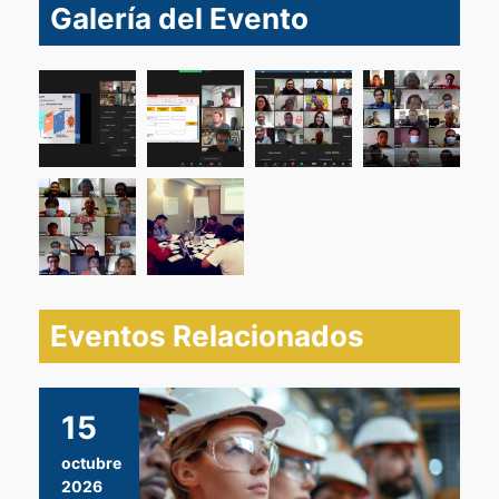
i
Galería del Evento
g
a
t
i
o
n
Eventos Relacionados
15
octubre
2026