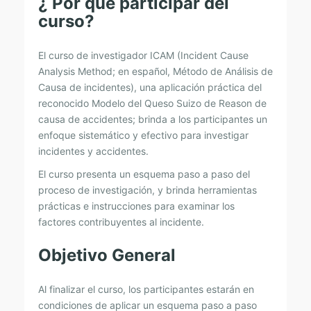
¿ Por qué participar del
S
curso?
I
S
El curso de investigador ICAM (Incident Cause
Analysis Method; en español, Método de Análisis de
E
Causa de incidentes), una aplicación práctica del
I
reconocido Modelo del Queso Suizo de Reason de
N
causa de accidentes; brinda a los participantes un
enfoque sistemático y efectivo para investigar
V
incidentes y accidentes.
E
El curso presenta un esquema paso a paso del
S
proceso de investigación, y brinda herramientas
T
prácticas e instrucciones para examinar los
I
factores contribuyentes al incidente.
G
Objetivo General
A
C
Al finalizar el curso, los participantes estarán en
I
condiciones de aplicar un esquema paso a paso