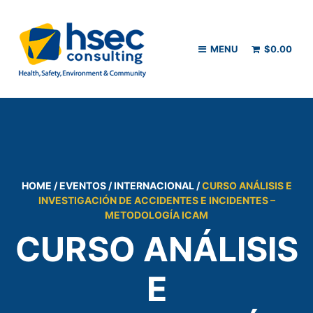
MENU
$
0.00
HOME
/
EVENTOS
/
INTERNACIONAL
/
CURSO ANÁLISIS E
INVESTIGACIÓN DE ACCIDENTES E INCIDENTES –
METODOLOGÍA ICAM
CURSO ANÁLISIS
E