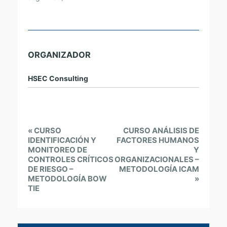
ORGANIZADOR
HSEC Consulting
E
«
CURSO
CURSO ANÁLISIS DE
v
IDENTIFICACIÓN Y
FACTORES HUMANOS
MONITOREO DE
Y
e
CONTROLES CRÍTICOS
ORGANIZACIONALES –
n
DE RIESGO –
METODOLOGÍA ICAM
t
METODOLOGÍA BOW
»
TIE
N
a
v