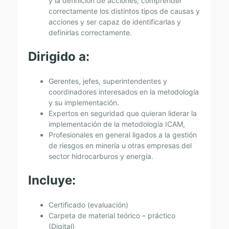
y la definición de acciones, comprender
I
correctamente los distintos tipos de causas y
acciones y ser capaz de identificarlas y
N
definirlas correctamente.
C
Dirigido a:
I
D
Gerentes, jefes, superintendentes y
E
coordinadores interesados en la metodología
N
y su implementación.
Expertos en seguridad que quieran liderar la
T
implementación de la metodología ICAM,
E
Profesionales en general ligados a la gestión
de riesgos en minería u otras empresas del
S
sector hidrocarburos y energía.
–
Incluye:
M
E
Certificado (evaluación)
T
Carpeta de material teórico – práctico
(Digital)