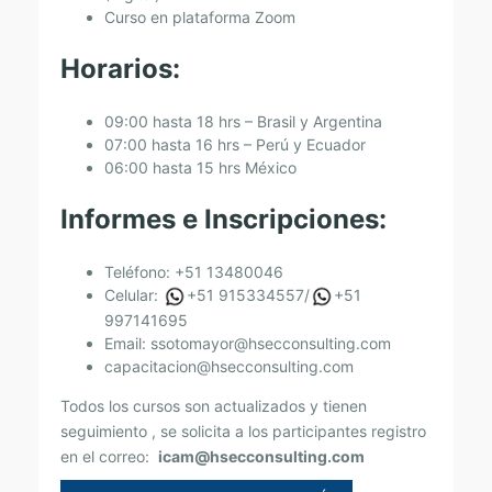
O
Curso en plataforma Zoom
D
O
Horarios:
L
09:00 hasta 18 hrs – Brasil y Argentina
O
07:00 hasta 16 hrs – Perú y Ecuador
G
06:00 hasta 15 hrs México
Í
Informes e Inscripciones:
A
I
Teléfono: +51 13480046
C
Celular:
+51 915334557/
+51
997141695
A
Email:
ssotomayor@hsecconsulting.com
M
capacitacion@hsecconsulting.com
Todos los cursos son actualizados y tienen
seguimiento , se solicita a los participantes registro
en el correo:
icam@hsecconsulting.com