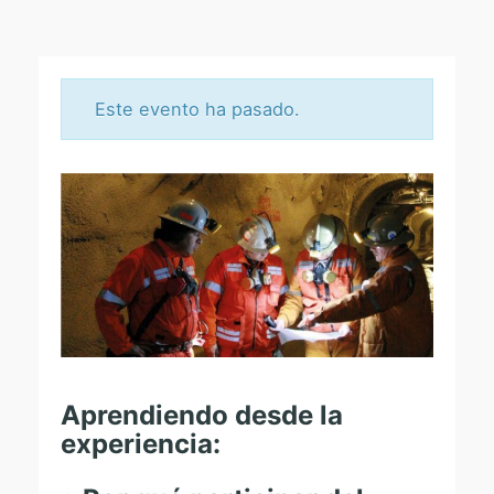
Este evento ha pasado.
C
U
R
S
O
A
N
Aprendiendo desde la
Á
experiencia:
L
I