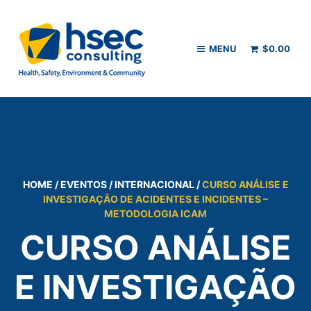
MENU
$
0.00
HOME
/
EVENTOS
/
INTERNACIONAL
/
CURSO ANÁLISE E
INVESTIGAÇÃO DE ACIDENTES E INCIDENTES –
METODOLOGIA ICAM
CURSO ANÁLISE
E INVESTIGAÇÃO