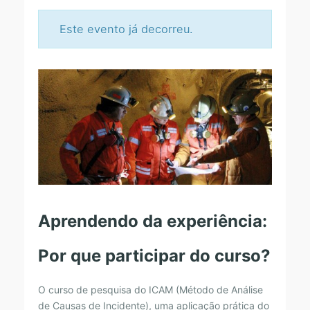
Este evento já decorreu.
C
U
R
S
O
A
N
Aprendendo da experiência:
Á
L
Por que participar do curso?
I
S
O curso de pesquisa do ICAM (Método de Análise
E
de Causas de Incidente), uma aplicação prática do