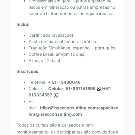
D
Profissionais em geral ligados à gestão de
E
riscos em mineração ou outras empresas no
setor de hidrocarbonetos,energia e idustria.
N
Inclui:
T
E
Certificado (avaliação).
Pasta de material teórico – prática.
S
Tradução Simultânea espanhol – português.
–
Coffee Break am/pm (2 dias)
Almoço ( 2 dias)
M
E
Inscrições:
T
Telefone:
+ 51-13480046
O
Celular:
Celul
ar
:
51-997141695
/
+51
915334557
D
E-
O
mail:
ldiaz@hsecconsulting.com
/
capacitac
ion@hsecconsulting.com
L
O
Todos os cursos são atualizados e têm
monitoreamento, os participantes são convidados a