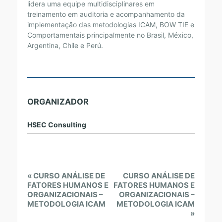
lidera uma equipe multidisciplinares em
treinamento em auditoria e acompanhamento da
implementação das metodologias ICAM, BOW TIE e
Comportamentais principalmente no Brasil, México,
Argentina, Chile e Perú.
ORGANIZADOR
HSEC Consulting
E
«
CURSO ANÁLISE DE
CURSO ANÁLISE DE
v
FATORES HUMANOS E
FATORES HUMANOS E
ORGANIZACIONAIS –
ORGANIZACIONAIS –
e
METODOLOGIA ICAM
METODOLOGIA ICAM
n
»