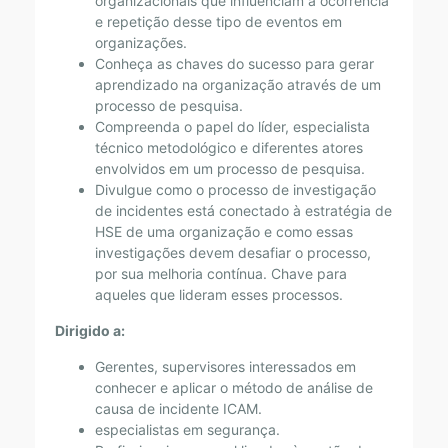
organizacionais que influenciam a ocorrência
A
e repetição desse tipo de eventos em
organizações.
C
Conheça as chaves do sucesso para gerar
I
aprendizado na organização através de um
processo de pesquisa.
D
Compreenda o papel do líder, especialista
E
técnico metodológico e diferentes atores
envolvidos em um processo de pesquisa.
N
Divulgue como o processo de investigação
T
de incidentes está conectado à estratégia de
E
HSE de uma organização e como essas
investigações devem desafiar o processo,
S
por sua melhoria contínua. Chave para
E
aqueles que lideram esses processos.
I
Dirigido a:
N
Gerentes, supervisores interessados ​​em
C
conhecer e aplicar o método de análise de
causa de incidente ICAM.
I
especialistas em segurança.