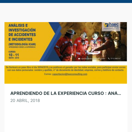
APRENDIENDO DE LA EXPERIENCIA CURSO : ANÁLISIS E INVESTIGACIÓN DE ACCIDENTES E INCIDENTES – METODOLOGÍA ICAM – 10 Y 11 DE MAYO DEL 2018 EN LIMA- PERÚ – DESCUENTO 30% HASTA 30/04/2018
20 ABRIL, 2018