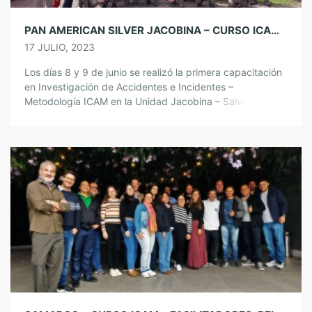
PAN AMERICAN SILVER JACOBINA – CURSO ICAM LÍDERES – SALVADOR BAHIA, BRASIL
17 JULIO, 2023
Los días 8 y 9 de junio se realizó la primera capacitación
en Investigación de Accidentes e Incidentes –
Metodología ICAM en la Unidad Jacobina – Salvador
Bahia, Brasil. Un equipo comprometido y con gran
liderazgo en seguridad. Agradecemos su confianza y
apoyo para que este curso se lleve a cabo
satisfactoriamente y esperamos haber […]