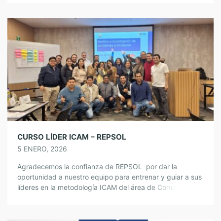
objetivo de la no repetición de los incidentes y el
aprendizaje en su organización. Les agradecemos por la
confianza y […]
CURSO LÍDER ICAM – REPSOL
5 ENERO, 2026
Agradecemos la confianza de REPSOL por dar la
oportunidad a nuestro equipo para entrenar y guiar a sus
líderes en la metodología ICAM del área de Comercial en
Lima y Arequipa en el 2025. Fueron días de aprendizaje
y compartir experiencias con equipos comprometido con
la seguridad y con disponibilidad al aprendizaje. @Equipo