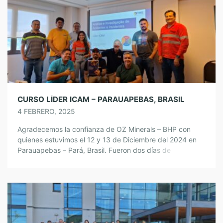
CURSO LÍDER ICAM – PARAUAPEBAS, BRASIL
4 FEBRERO, 2025
Agradecemos la confianza de OZ Minerals – BHP con
quienes estuvimos el 12 y 13 de Diciembre del 2024 en
Parauapebas – Pará, Brasil. Fueron dos días de
aprendizaje y compartir experiencias con un equipo
comprometido con la seguridad y con disponibilidad al
aprendizaje. @Equipo Hsec Consulting