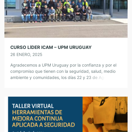
CURSO LÍDER ICAM – UPM URUGUAY
26 ENERO, 2025
Agradecemos a UPM Uruguay por la confianza y por el
compromiso que tienen con la seguridad, salud, medio
ambiente y comunidades, los días 22 y 23 de Agosto del
2024 tuvimos la oportunidad de entrenar a 30 líderes en
el CURSO ANÁLISIS E INVESTIGACIÓN DE ACCIDENTES
E INCIDENTES – LÍDER ICAM en la Unidad de […]