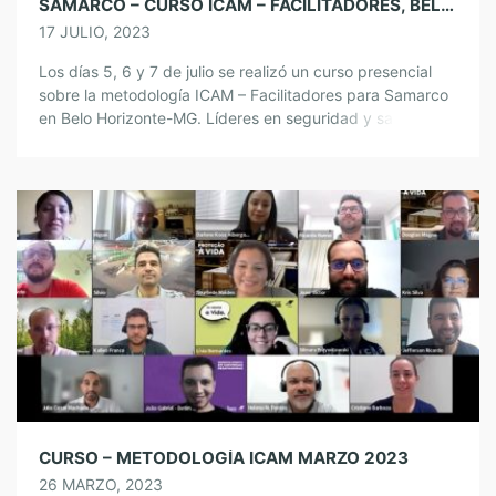
SAMARCO – CURSO ICAM – FACILITADORES, BELO HORIZONTE-MG,BRASIL
17 JULIO, 2023
Los días 5, 6 y 7 de julio se realizó un curso presencial
sobre la metodología ICAM – Facilitadores para Samarco
en Belo Horizonte-MG. Líderes en seguridad y salud
comprometidos con el aprendizaje y la prevención de
accidentes. ¡Gracias por su confianza y por cumplir con
sus expectativas! Muy agradecido por la asociación,
¡volveremos pronto! […]
CURSO – METODOLOGÍA ICAM MARZO 2023
26 MARZO, 2023