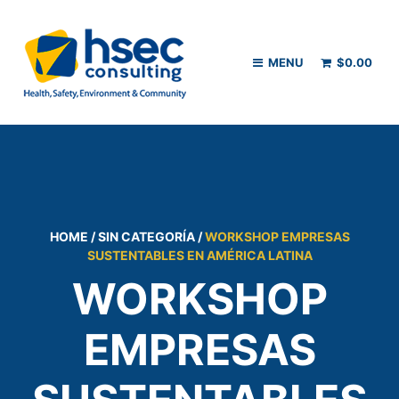
MENU
$
0.00
HOME
/
SIN CATEGORÍA
/
WORKSHOP EMPRESAS
SUSTENTABLES EN AMÉRICA LATINA
WORKSHOP
EMPRESAS