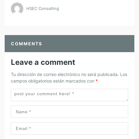
S
HSEC Consulting
A
S
S
U
S
COMMENTS
T
E
Leave a comment
N
T
Tu dirección de correo electrónico no será publicada.
Los
A
campos obligatorios están marcados con
*
B
L
E
S
E
N
A
M