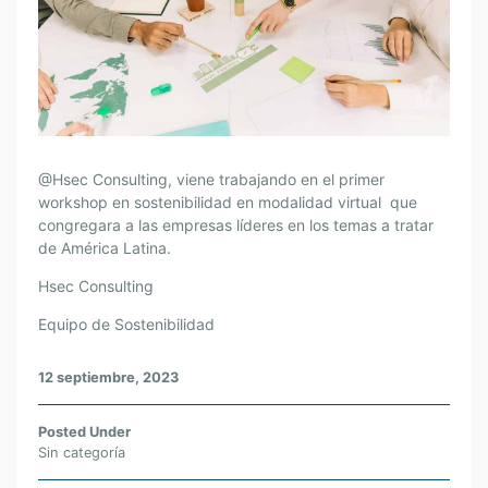
W
@Hsec Consulting, viene trabajando en el primer
O
workshop en sostenibilidad en modalidad virtual que
congregara a las empresas líderes en los temas a tratar
R
de América Latina.
K
S
Hsec Consulting
H
Equipo de Sostenibilidad
O
P
E
12 septiembre, 2023
M
P
Posted Under
R
Sin categoría
E