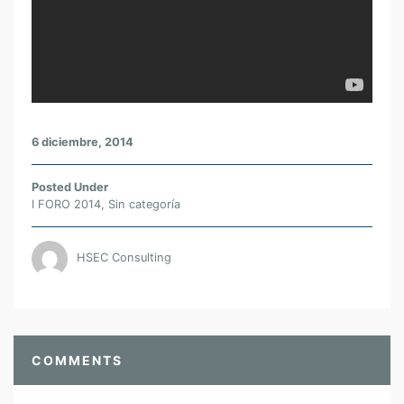
D
E
C
U
L
T
U
6 diciembre, 2014
R
A
Posted Under
,
I FORO 2014
,
Sin categoría
L
I
HSEC Consulting
D
E
R
A
Z
COMMENTS
G
O