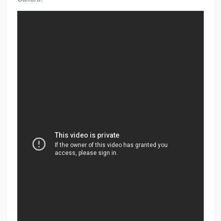
I
N
T
E
R
N
A
C
I
O
N
A
L
G
E
S
T
I
Ó
N