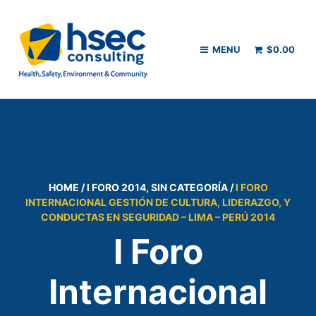
MENU
$
0.00
HOME
/
I FORO 2014
,
SIN CATEGORÍA
/
I FORO
INTERNACIONAL GESTIÓN DE CULTURA, LIDERAZGO, Y
CONDUCTAS EN SEGURIDAD – LIMA – PERÚ 2014
I Foro
Internacional