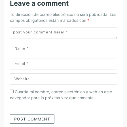
,
Leave a comment
Y
Tu dirección de correo electrónico no será publicada.
Los
C
campos obligatorios están marcados con
*
O
N
D
U
C
T
A
S
E
N
S
Guarda mi nombre, correo electrónico y web en este
E
navegador para la próxima vez que comente.
G
U
R
I
D