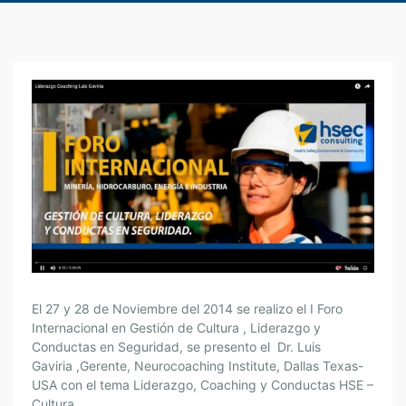
I
El 27 y 28 de Noviembre del 2014 se realizo el I Foro
F
Internacional en Gestión de Cultura , Liderazgo y
Conductas en Seguridad, se presento el Dr. Luis
O
Gaviria ,Gerente, Neurocoaching Institute, Dallas Texas-
R
USA con el tema Liderazgo, Coaching y Conductas HSE –
O
Cultura.